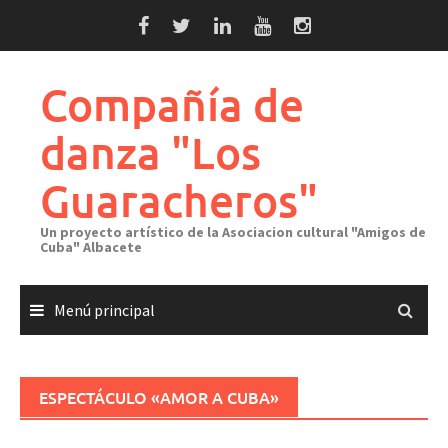
Saltar
al
contenido
Compañía de
danza "Los
Guaracheros"
Un proyecto artístico de la Asociacion cultural "Amigos de
Cuba" Albacete
Menú principal
ESPECTÁCULO «AMOR A CUBA»