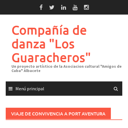
Saltar
al
contenido
Compañía de
danza "Los
Guaracheros"
Un proyecto artístico de la Asociacion cultural "Amigos de
Cuba" Albacete
Menú principal
VIAJE DE CONVIVENCIA A PORT AVENTURA