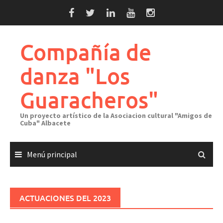
Saltar
al
contenido
Compañía de
danza "Los
Guaracheros"
Un proyecto artístico de la Asociacion cultural "Amigos de
Cuba" Albacete
Menú principal
ACTUACIONES DEL 2023