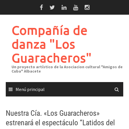
Saltar
al
contenido
Compañía de
danza "Los
Guaracheros"
Un proyecto artístico de la Asociacion cultural "Amigos de
Cuba" Albacete
Menú principal
Nuestra Cía. «Los Guaracheros»
estrenará el espectáculo “Latidos del