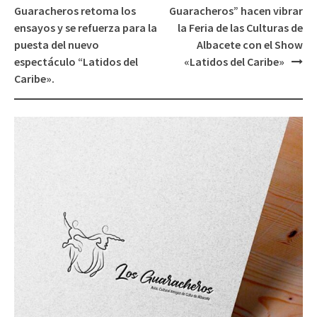
de
Guaracheros retoma los
Guaracheros” hacen vibrar
entradas
ensayos y se refuerza para la
la Feria de las Culturas de
puesta del nuevo
Albacete con el Show
espectáculo “Latidos del
«Latidos del Caribe»
Caribe».