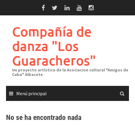
Saltar
al
contenido
Compañía de
danza "Los
Guaracheros"
Un proyecto artístico de la Asociacion cultural "Amigos de
Cuba" Albacete
Menú principal
No se ha encontrado nada