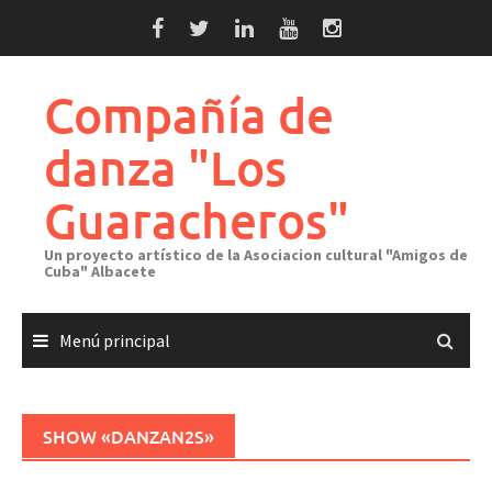
Saltar
al
contenido
Compañía de
danza "Los
Guaracheros"
Un proyecto artístico de la Asociacion cultural "Amigos de
Cuba" Albacete
Menú principal
SHOW «DANZAN2S»