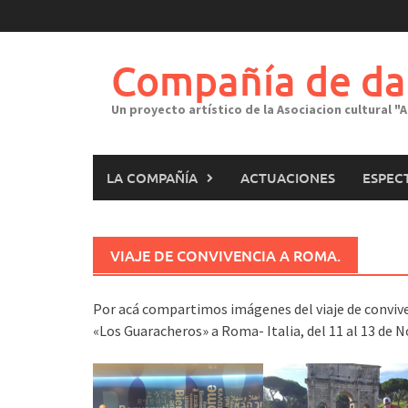
Saltar
al
contenido
Compañía de da
Un proyecto artístico de la Asociacion cultural 
LA COMPAÑÍA
ACTUACIONES
ESPEC
VIAJE DE CONVIVENCIA A ROMA.
Por acá compartimos imágenes del viaje de conviv
«Los Guaracheros» a Roma- Italia, del 11 al 13 de 