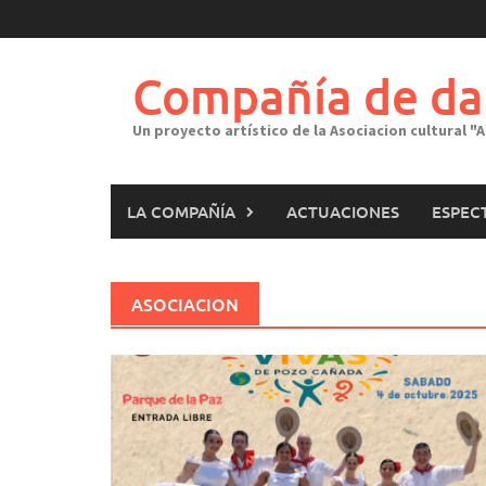
Saltar
al
contenido
Compañía de da
Un proyecto artístico de la Asociacion cultural 
LA COMPAÑÍA
ACTUACIONES
ESPEC
ASOCIACION