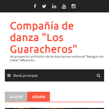
Saltar
al
contenido
Compañía de
danza "Los
Guaracheros"
Un proyecto artístico de la Asociacion cultural "Amigos de
Cuba" Albacete
Menú principal
AUTOR
ADMIN