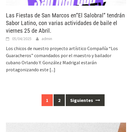
Las Fiestas de San Marcos en”El Salobral” tendrán
Sabor Latino, con varias actividades de baile el
viernes 25 de Abril.
05/04/2025
admin
Los chicos de nuestro proyecto artístico Compañía “Los
Guaracheros” comandados por el maestro y bailador
cubano Orlando Y. González Madrigal estarán
protagonizando este
[...]
Ir
1
2
Siguientes
a
las
entradas